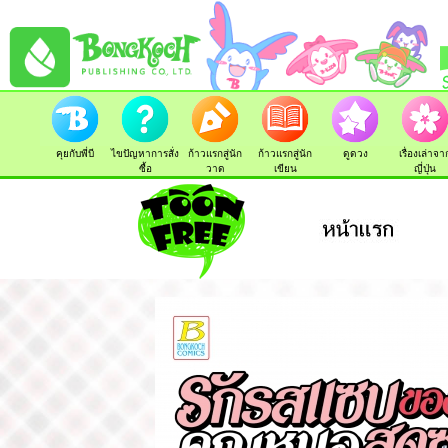
คุยกับพี่บี
ไขปัญหาการสั่ง
ก้าวแรกสู่นัก
ก้าวแรกสู่นัก
ดูดวง
เรื่องเล่าจา
ซื้อ
วาด
เขียน
ญี่ปุ่น