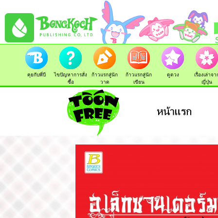
คุยกับพี่บี
ไขปัญหาการสั่ง
ก้าวแรกสู่นัก
ก้าวแรกสู่นัก
ดูดวง
เรื่องเล่าจา
ซื้อ
วาด
เขียน
ญี่ปุ่น