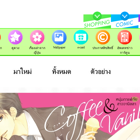
Wallpaper
e-card
ัก
ดูดวง
เรื่องเล่าจาก
ประกาศลิขสิทธิ์
อัพเดทข่าว
ญี่ปุ่น
การ์ตูน