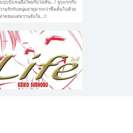
ปุบปับจนมือใหม่รับไม่ทัน...? จูบแรกกับ
วามรักกับหนุ่มอายุมากกว่าซึ่งเต็มไปด้วย
้นฝาดขมแต่หวานจับใจ...!!