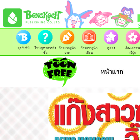
คุยกับพี่บี
ไขปัญหาการสั่ง
ก้าวแรกสู่นัก
ก้าวแรกสู่นัก
ดูดวง
เรื่องเล่าจา
ซื้อ
วาด
เขียน
ญี่ปุ่น