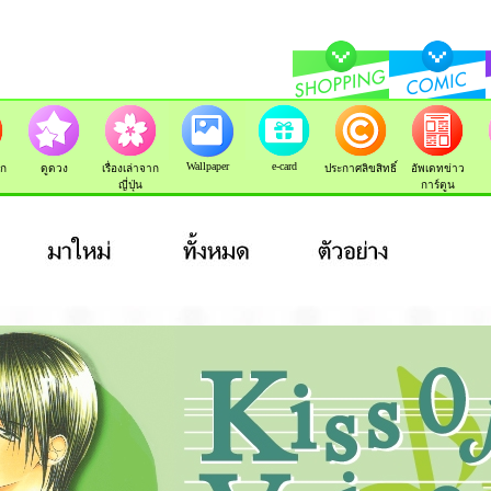
Wallpaper
e-card
ัก
ดูดวง
เรื่องเล่าจาก
ประกาศลิขสิทธิ์
อัพเดทข่าว
ญี่ปุ่น
การ์ตูน